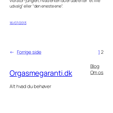
vibrator-junglen, hvad enten du er ude efter “et lille
udvalg” eller “den eneste ene”.
16/07/2013
←
Forrige side
1
2
Blog
Orgasmegaranti.dk
Om os
Alt hvad du behøver