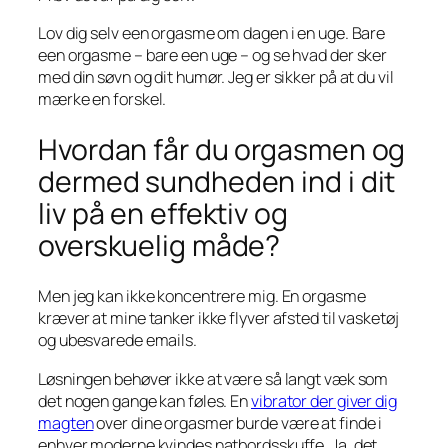
Lov dig selv een orgasme om dagen i en uge. Bare
een orgasme – bare een uge – og se hvad der sker
med din søvn og dit humør. Jeg er sikker på at du vil
mærke en forskel.
Hvordan får du orgasmen og
dermed sundheden ind i dit
liv på en effektiv og
overskuelig måde?
Men jeg kan ikke koncentrere mig. En orgasme
kræver at mine tanker ikke flyver afsted til vasketøj
og ubesvarede emails.
Løsningen behøver ikke at være så langt væk som
det nogen gange kan føles. En
vibrator der giver dig
magten
over dine orgasmer burde være at finde i
enhver moderne kvindes natbordsskuffe. Ja, det