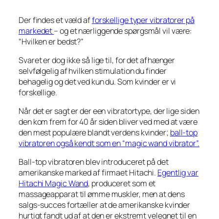
Der findes et væld af
forskellige typer vibratorer på
markedet
– og et nærliggende spørgsmål vil være:
“Hvilken er bedst?”
Svaret er dog ikke så lige til, for det afhænger
selvfølgelig af hvilken stimulation du finder
behagelig og det ved kun du. Som kvinder er vi
forskellige.
Når det er sagt er der een vibratortype, der lige siden
den kom frem for 40 år siden bliver ved med at være
den mest populære blandt verdens kvinder;
ball-top
vibratoren også kendt som en “magic wand vibrator”.
Ball-top vibratoren blev introduceret på det
amerikanske marked af firmaet Hitachi.
Egentlig var
Hitachi Magic Wand
, produceret som et
massageapparat til ømme muskler, men at dens
salgs-succes fortæller at de amerikanske kvinder
hurtigt fandt ud af at den er ekstremt velegnet til en