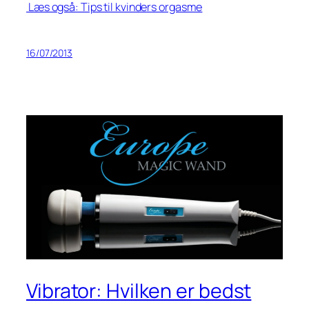
Læs også: Tips til kvinders orgasme
16/07/2013
Vibrator: Hvilken er bedst