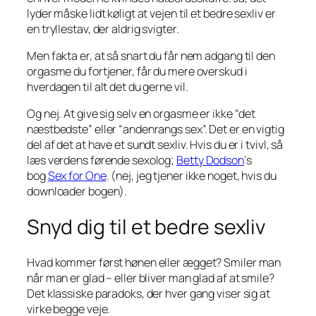
lyder måske lidt køligt at vejen til et bedre sexliv er
en tryllestav, der aldrig svigter.
Men fakta er, at så snart du får nem adgang til den
orgasme du fortjener, får du mere overskud i
hverdagen til alt det du gerne vil.
Og nej. At give sig selv en orgasme er ikke “det
næstbedste” eller “andenrangs sex”. Det er en vigtig
del af det at have et sundt sexliv. Hvis du er i tvivl, så
læs verdens førende sexolog;
Betty Dodson
‘s
bog
Sex for One
. (nej, jeg tjener ikke noget, hvis du
downloader bogen).
Snyd dig til et bedre sexliv
Hvad kommer først hønen eller ægget? Smiler man
når man er glad – eller bliver man glad af at smile?
Det klassiske paradoks, der hver gang viser sig at
virke begge veje.