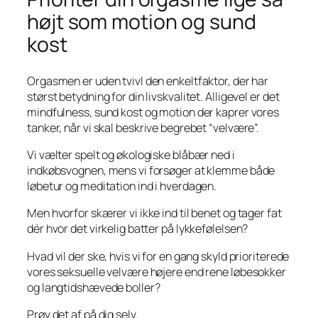
højt som motion og sund
kost
Orgasmen er uden tvivl den enkeltfaktor, der har
størst betydning for din livskvalitet. Alligevel er det
mindfulness, sund kost og motion der kaprer vores
tanker, når vi skal beskrive begrebet “velvære”.
Vi vælter spelt og økologiske blåbær ned i
indkøbsvognen, mens vi forsøger at klemme både
løbetur og meditation ind i hverdagen.
Men hvorfor skærer vi ikke ind til benet og tager fat
dér hvor det virkelig batter på lykkefølelsen?
Hvad vil der ske, hvis vi for en gang skyld prioriterede
vores seksuelle velvære højere end rene løbesokker
og langtidshævede boller?
Prøv det af på dig selv.