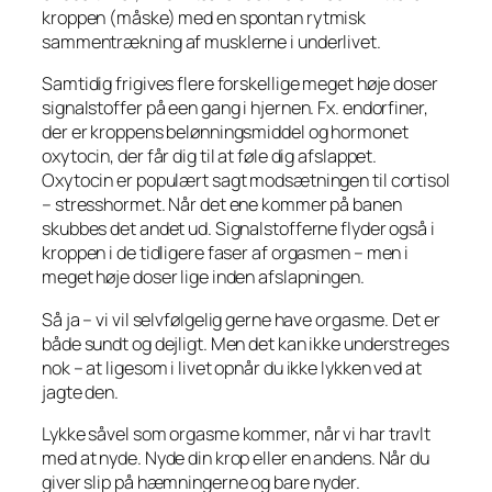
kroppen (måske) med en spontan rytmisk
sammentrækning af musklerne i underlivet.
Samtidig frigives flere forskellige meget høje doser
signalstoffer på een gang i hjernen. Fx. endorfiner,
der er kroppens belønningsmiddel og hormonet
oxytocin, der får dig til at føle dig afslappet.
Oxytocin er populært sagt modsætningen til cortisol
– stresshormet. Når det ene kommer på banen
skubbes det andet ud. Signalstofferne flyder også i
kroppen i de tidligere faser af orgasmen – men i
meget høje doser lige inden afslapningen.
Så ja – vi vil selvfølgelig gerne have orgasme. Det er
både sundt og dejligt. Men det kan ikke understreges
nok – at ligesom i livet opnår du ikke lykken ved at
jagte den.
Lykke såvel som orgasme kommer, når vi har travlt
med at nyde. Nyde din krop eller en andens. Når du
giver slip på hæmningerne og bare nyder.