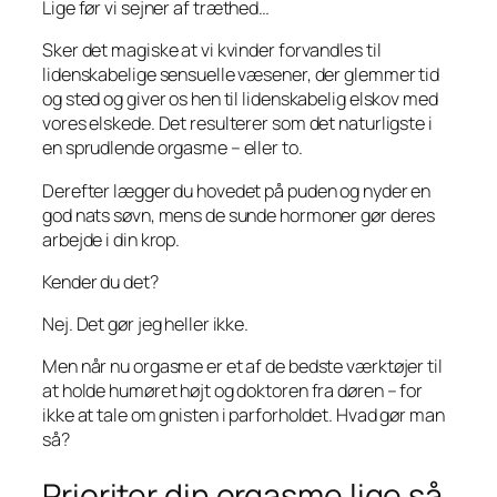
Lige før vi sejner af træthed…
Sker det magiske at vi kvinder forvandles til
lidenskabelige sensuelle væsener, der glemmer tid
og sted og giver os hen til lidenskabelig elskov med
vores elskede. Det resulterer som det naturligste i
en sprudlende orgasme – eller to.
Derefter lægger du hovedet på puden og nyder en
god nats søvn, mens de sunde hormoner gør deres
arbejde i din krop.
Kender du det?
Nej. Det gør jeg heller ikke.
Men når nu orgasme er et af de bedste værktøjer til
at holde humøret højt og doktoren fra døren – for
ikke at tale om gnisten i parforholdet. Hvad gør man
så?
Prioriter din orgasme lige så