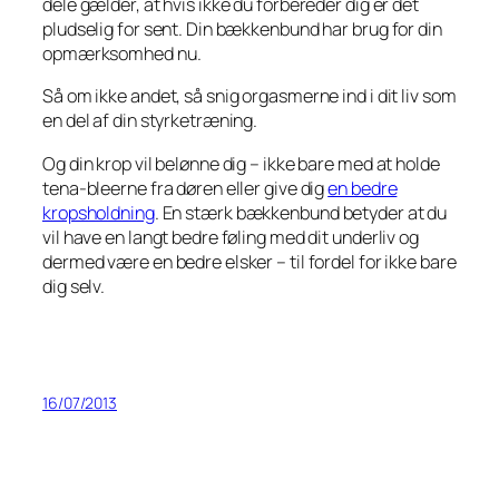
dele gælder, at hvis ikke du forbereder dig er det
pludselig for sent. Din bækkenbund har brug for din
opmærksomhed nu.
Så om ikke andet, så snig orgasmerne ind i dit liv som
en del af din styrketræning.
Og din krop vil belønne dig – ikke bare med at holde
tena-bleerne fra døren eller give dig
en bedre
kropsholdning
. En stærk bækkenbund betyder at du
vil have en langt bedre føling med dit underliv og
dermed være en bedre elsker – til fordel for ikke bare
dig selv.
16/07/2013