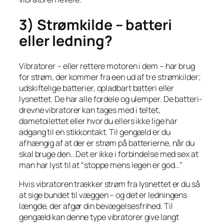
3) Strømkilde – batteri
eller ledning?
Vibratorer – eller rettere motoren i dem – har brug
for strøm, der kommer fra een ud af tre strømkilder;
udskiftelige batterier, opladbart batteri eller
lysnettet. De har alle fordele og ulemper. De batteri-
drevne vibratorer kan tages med i teltet,
dametoilettet eller hvor du ellers ikke lige har
adgang til en stikkontakt. Til gengæld er du
afhængig af at der er strøm på batterierne, når du
skal bruge den.. Det er ikke i forbindelse med sex at
man har lyst til at “stoppe mens legen er god…”
Hvis vibratoren trækker strøm fra lysnettet er du så
at sige bundet til væggen – og det er ledningens
længde, der afgør din bevægelsesfrihed. Til
gengæld kan denne type vibratorer give langt