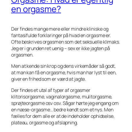
en orgasme?
Der findes mange mere eller mindre kliniske og
fantasifulde forklaringer på hvad en orgasme er.
Ofte beskrives orgasmen som det seksuelle klimaks.
Jeg er i grunden ret uenig – sex er ikke jagten på
orgasmen.
Men at kende sin krop og dens virkemåder så godt,
at man kan få en orgasme, hvis man har lyst til een,
giver en frihed som er værd at jagte.
Der findes et utal af typer af orgasmer
klitorisorgasme, vaginalorgasme, mulitorgasme,
sprøjteorgasme osv osv. Sågar hørte jeg engang om
en næse-orgasme… bedre kendt som et nys. Men
fælles for dem alle er at de indeholder ophidselse,
plateau, orgasme og afslapning.