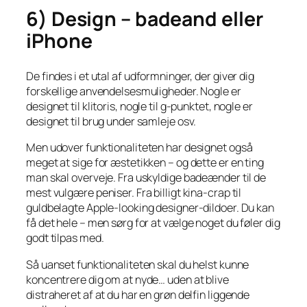
6) Design – badeand eller
iPhone
De findes i et utal af udformninger, der giver dig
forskellige anvendelsesmuligheder. Nogle er
designet til klitoris, nogle til g-punktet, nogle er
designet til brug under samleje osv.
Men udover funktionaliteten har designet også
meget at sige for æstetikken – og dette er en ting
man skal overveje. Fra uskyldige badeænder til de
mest vulgære peniser. Fra billigt kina-crap til
guldbelagte Apple-looking designer-dildoer. Du kan
få det hele – men sørg for at vælge noget du føler dig
godt tilpas med.
Så uanset funktionaliteten skal du helst kunne
koncentrere dig om at nyde… uden at blive
distraheret af at du har en grøn delfin liggende