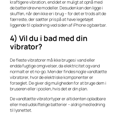
kraftigere vibration, end det er muligt at opnå med
de batteridrevne modeller. Desuden kan den ligge i
skuffen, når den ikke er i brug – for det er trods alt de
færreste, der sætter pris på at have legetøjet
liggende til opladning ved siden af iPhone og bærbar.
4) Vil du i bad med din
vibrator?
De fleste vibratorer må ikke bruges i vand eller
endda fugtige omgivelser, da elektricitet og vand
normalt er et no-go. Men der findes nogle vandtætte
vibratorer, hvor de elektriske komponenter er
forseglet. De giver dig muligheden for at bruge dem i
bruseren eller i poolen, hvis det er din plan.
De vandtætte vibratortyper er altid enten opladbare
eller med udskiftelige batterier – aldrig med ledning
til lysnettet.