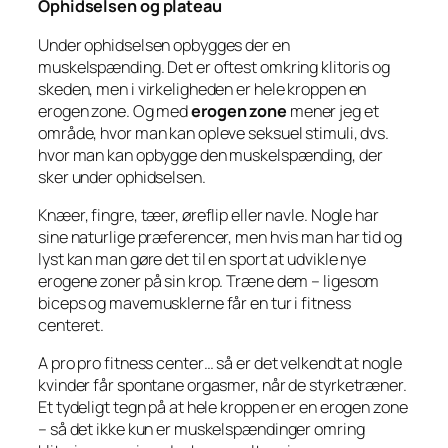
Ophidselsen og plateau
Under ophidselsen opbygges der en
muskelspænding. Det er oftest omkring klitoris og
skeden, men i virkeligheden er hele kroppen en
erogen zone. Og med
erogen zone
mener jeg et
område, hvor man kan opleve seksuel stimuli, dvs.
hvor man kan opbygge den muskelspænding, der
sker under ophidselsen.
Knæer, fingre, tæer, øreflip eller navle. Nogle har
sine naturlige præferencer, men hvis man har tid og
lyst kan man gøre det til en sport at udvikle nye
erogene zoner på sin krop. Træne dem – ligesom
biceps og mavemusklerne får en tur i fitness
centeret.
A pro pro fitness center… så er det velkendt at nogle
kvinder får spontane orgasmer, når de styrketræner.
Et tydeligt tegn på at hele kroppen er en erogen zone
– så det ikke kun er muskelspændinger omring