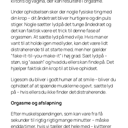
klitoris og vagina, der kan resultere i orgasme.
Under ophidselsen sker der nogle fysiske ting med
din krop – dit åndetræt bliver hurtigere og din puls
stiger. Nogle sætter lyd på det tunge åndedræt og
det kan faktisk være et trick til denne fase af
orgasmen. At sætte lyd på med vilje. Hvis man er
vant til at holde igen med lyder, kan det være lidt
distraherende til at starte med, men her gælder
“fake-it-til-you-make-it” i høj grad. Sæt lyd på –
støn, sig “aaaah” og hvad du ellers kan finde på. Det
hjælper faktisk din krop til at blive ophidset.
Ligesom du bliver i godt humør af at smile – bliver du
ophidset af at spænde musklerne og evt. sætte lyd
på – hvis ellers du ikke finder det distraherende.
Orgasme og afslapning
Efter muskelspændingen, som kan vare fra få
sekunder til rigtig rigtig mange minutter – måske
endda timer, hvis vi tæller det hele med – kvitterer