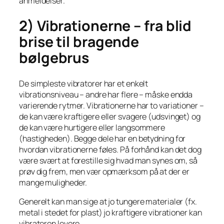
anmeldelser.
2) Vibrationerne – fra blid
brise til bragende
bølgebrus
De simpleste vibratorer har et enkelt
vibrationsniveau – andre har flere – måske endda
varierende rytmer. Vibrationerne har to variationer –
de kan være kraftigere eller svagere (udsvinget) og
de kan være hurtigere eller langsommere
(hastigheden). Begge dele har en betydning for
hvordan vibrationerne føles. På forhånd kan det dog
være svært at forestille sig hvad man synes om, så
prøv dig frem, men vær opmærksom på at der er
mange muligheder.
Generelt kan man sige at jo tungere materialer (fx.
metal i stedet for plast) jo kraftigere vibrationer kan
vibratoren levere.