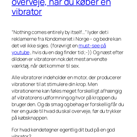
overveje, når du køber en
vibrator
“Nothing comes entirely by itself…” lyder det i
reklamerne fra Kondomeriet i Norge – og bedre kan
det vel ikke siges.
(forøvrigt en
must-see på
youtube
, hvis du en dag finder tid ;-))
Og næst efter
dildoen er vibratoren nok det mest anvendte
værktøj, når det kommer til sex.
Alle vibratorer indeholder en motor, der producerer
vibrationer til at stimulere din krop. Men
vibrationerne kan føles meget forskelligt afhængig
af vibratorens udformning og hvor på kroppen du
bruger den. Og da smag og behag er forskellig får du
her en guide til hvad du skal overveje, før du trykker
på købsknappen.
For hvad kendetegner egentlig dit bud på en god
vibrator?