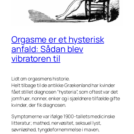
Orgasme er et hysterisk
anfald: Sådan blev
vibratoren til
Lidt om orgasmens historie.
Helt tilbage til de antikke Grækenland har kvinder
fået stillet diagnosen “hysteria”, som oftest var det
jomfruer, nonner, enker og i sjældnere tilfælde gifte
kvinder, der fik diagnosen.
Symptomerne var ifølge 1900-tallets medicinske
litteratur; mathed, nervøsitet, seksuel lyst,
søvnløshed, tyngdefornemmelse i maven,