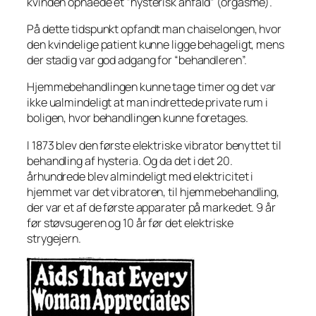
kvinden opnåede et “hysterisk anfald” (orgasme).
På dette tidspunkt opfandt man chaiselongen, hvor
den kvindelige patient kunne ligge behageligt, mens
der stadig var god adgang for “behandleren”.
Hjemmebehandlingen kunne tage timer og det var
ikke ualmindeligt at man indrettede private rum i
boligen, hvor behandlingen kunne foretages.
I 1873 blev den første elektriske vibrator benyttet til
behandling af hysteria. Og da det i det 20.
århundrede blev almindeligt med elektricitet i
hjemmet var det vibratoren, til hjemmebehandling,
der var et af de første apparater på markedet. 9 år
før støvsugeren og 10 år før det elektriske
strygejern.