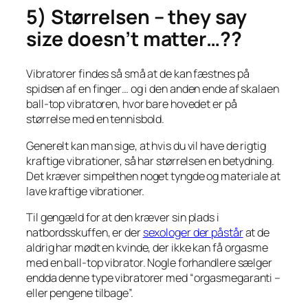
5) Størrelsen – they say
size doesn’t matter…??
Vibratorer findes så små at de kan fæstnes på
spidsen af en finger… og i den anden ende af skalaen
ball-top vibratoren, hvor bare hovedet er på
størrelse med en tennisbold.
Generelt kan man sige, at hvis du vil have de rigtig
kraftige vibrationer, så har størrelsen en betydning.
Det kræver simpelthen noget tyngde og materiale at
lave kraftige vibrationer.
Til gengæld for at den kræver sin plads i
natbordsskuffen, er der
sexologer der påstår
at de
aldrig har mødt en kvinde, der ikke kan få orgasme
med en ball-top vibrator. Nogle forhandlere sælger
endda denne type vibratorer med “orgasmegaranti –
eller pengene tilbage”.