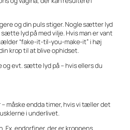
is og vagina, der kan resultere i
gere og din puls stiger. Nogle sætter lyd
sætte lyd på med vilje. Hvis man er vant
gælder “fake-it-til-you-make-it” i høj
in krop til at blive ophidset.
og evt. sætte lyd på – hvis ellers du
 – måske endda timer, hvis vi tæller det
klerne i underlivet.
n. Fx. endorfiner, der er kroppens