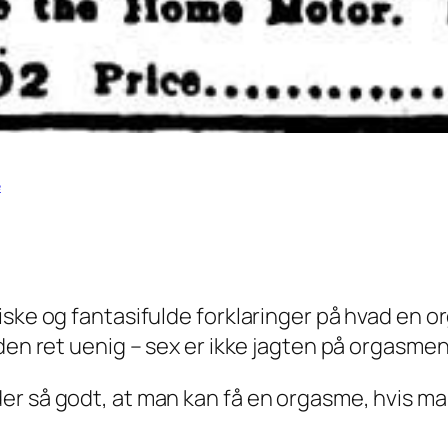
e
iske og fantasifulde forklaringer på hvad en 
den ret uenig – sex er ikke jagten på orgasmen
 så godt, at man kan få en orgasme, hvis man h