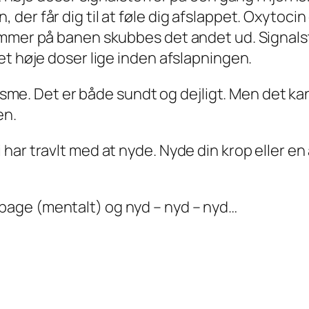
der får dig til at føle dig afslappet. Oxytoc
mmer på banen skubbes det andet ud. Signalst
et høje doser lige inden afslapningen.
rgasme. Det er både sundt og dejligt. Men det ka
en.
ar travlt med at nyde. Nyde din krop eller en 
lbage (mentalt) og nyd – nyd – nyd…